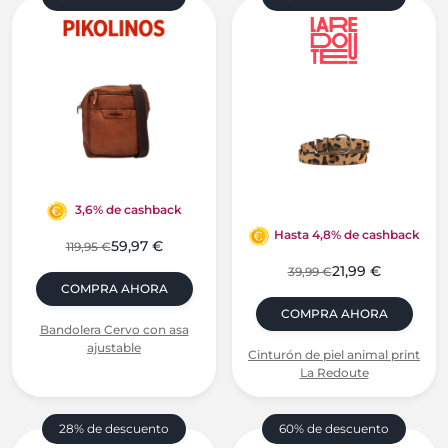
3,6% de cashback
Hasta 4,8% de cashback
59,97 €
119,95 €
21,99 €
39,99 €
COMPRA AHORA
COMPRA AHORA
Bandolera Cervo con asa
ajustable
Cinturón de piel animal print
La Redoute
28% de descuento
60% de descuento