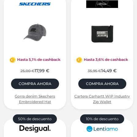
Hasta 5,1% de cashback
Hasta 3,6% de cashback
17,99 €
14,49 €
25,00 €
35,95 €
COMPRA AHORA
COMPRA AHORA
Gorra denim Skechers
Cartera Carhartt WIP Industry
Embroidered Hat
Zip Wallet
50% de descuento
10% de descuento