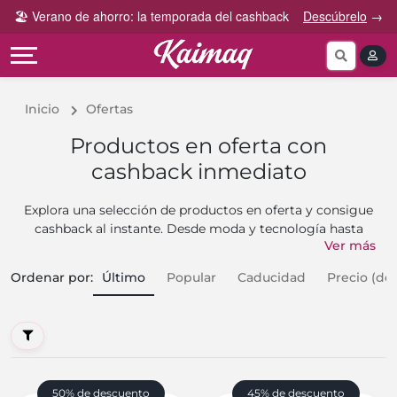
Gana
Guía
🏖️ Verano de ahorro: la temporada del cashback
Descúbrelo
→
Categorías
más
rápida
tog
Cupones
Invita
Cómo
por
y
funciona
Categoría
Gana
Inicio
Ofertas
Preguntas
Tiendas
Comparte
frecuentes
Productos en oferta con
por
y
cashback inmediato
categoría
Gana
Contáctanos
Explora una selección de productos en oferta y consigue
cashback al instante. Desde moda y tecnología hasta
Ver más
artículos para el hogar, cada compra te devuelve dinero
automáticamente. Solo tienes que hacer clic en el
Ordenar por
:
Último
Popular
Caducidad
Precio (de
producto que te interesa, completar tu pedido y listo: el
ahorro es tuyo.
50% de descuento
45% de descuento