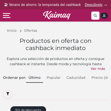
Gana
Guía
🏖️ Verano de ahorro: la temporada del cashback
Descúbrelo
→
Categorías
más
rápida
tog
Cupones
Invita
Cómo
por
y
funciona
Categoría
Gana
Inicio
Ofertas
Preguntas
Tiendas
Comparte
frecuentes
Productos en oferta con
por
y
cashback inmediato
categoría
Gana
Contáctanos
Explora una selección de productos en oferta y consigue
cashback al instante. Desde moda y tecnología hasta
Ver más
artículos para el hogar, cada compra te devuelve dinero
automáticamente. Solo tienes que hacer clic en el
Ordenar por
:
Último
Popular
Caducidad
Precio (de
producto que te interesa, completar tu pedido y listo: el
ahorro es tuyo.
15% de descuento