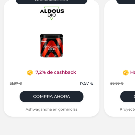
7,2% de cashback
H
17,57 €
21,97 €
59,99 €
COMPRA AHORA
Ashwagandha en gominolas
Proyecto