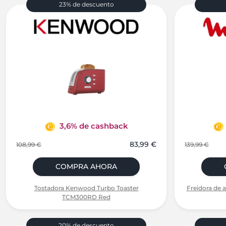
23% de descuento
3,6% de cashback
83,99 €
108,99 €
139,99 €
COMPRA AHORA
Tostadora Kenwood Turbo Toaster
Freidora de a
TCM300RD Red
20% de descuento