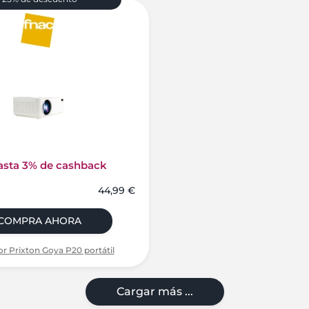
asta 3% de cashback
44,99 €
COMPRA AHORA
r Prixton Goya P20 portátil
Cargar más ...