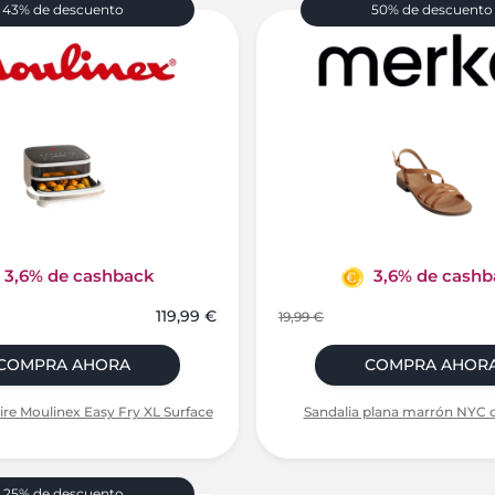
43% de descuento
50% de descuento
3,6% de cashback
3,6% de cashb
119,99 €
19,99 €
COMPRA AHORA
COMPRA AHOR
ire Moulinex Easy Fry XL Surface
Sandalia plana marrón NYC c
25% de descuento