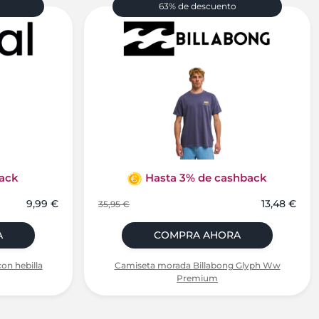
63% de descuento
ack
Hasta 3% de cashback
9,99 €
13,48 €
35,95 €
A
COMPRA AHORA
on hebilla
Camiseta morada Billabong Glyph Ww
Premium