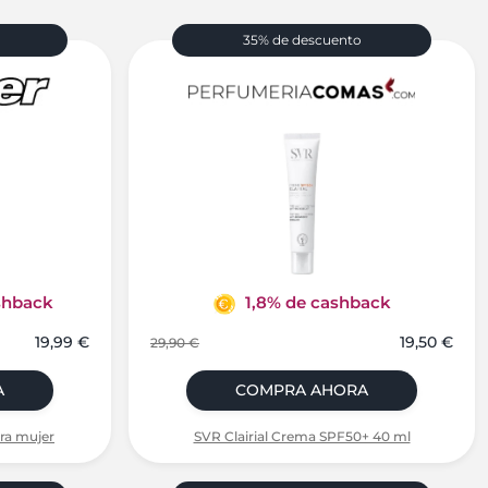
35% de descuento
shback
1,8% de cashback
19,99 €
19,50 €
29,90 €
A
COMPRA AHORA
ra mujer
SVR Clairial Crema SPF50+ 40 ml