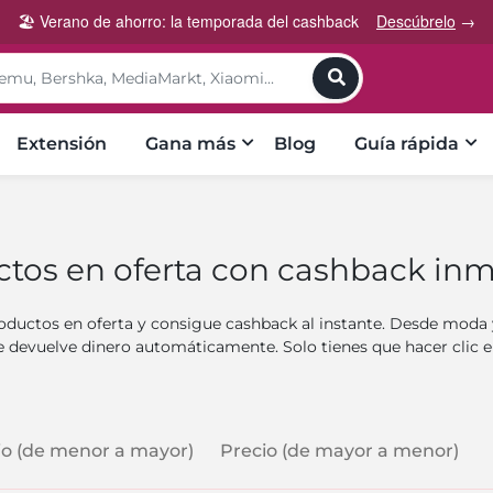
🏖️ Verano de ahorro: la temporada del cashback
Descúbrelo
→
toggle
Extensión
Gana más
Blog
Guía rápida
tos en oferta con cashback in
oductos en oferta y consigue cashback al instante. Desde moda 
e devuelve dinero automáticamente. Solo tienes que hacer clic en
completar tu pedido y listo: el ahorro es tuyo.
io (de menor a mayor)
Precio (de mayor a menor)