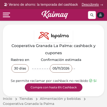
Gana
Guía
🏖️ Verano de ahorro: la temporada del cashback
Descúbrelo
→
Categorías
más
rápida
tog
Cupones
Invita
Cómo
por
y
funciona
Categoría
Gana
Preguntas
Tiendas
Comparte
frecuentes
por
y
Cooperativa Granada La Palma: cashback y
categoría
Gana
Contáctanos
cupones
Rastreo en
Confirmación estimada
30 días
05/11/2026
Se permite reclamar por cashback no recibido
Sí
Compra con hasta 6% Cashback
Inicio
Tiendas
Alimentación y bebidas
Cooperativa Granada la Palma