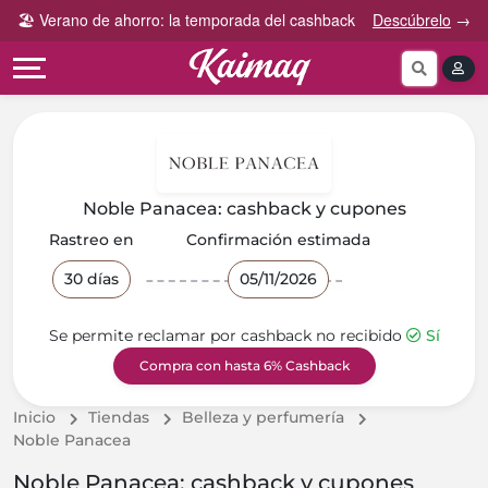
Gana
Guía
🏖️ Verano de ahorro: la temporada del cashback
Descúbrelo
→
Categorías
más
rápida
tog
Cupones
Invita
Cómo
por
y
funciona
Categoría
Gana
Preguntas
Tiendas
Comparte
frecuentes
por
y
Noble Panacea: cashback y cupones
categoría
Gana
Contáctanos
Rastreo en
Confirmación estimada
30 días
05/11/2026
Se permite reclamar por cashback no recibido
Sí
Compra con hasta 6% Cashback
Inicio
Tiendas
Belleza y perfumería
Noble Panacea
Noble Panacea: cashback y cupones