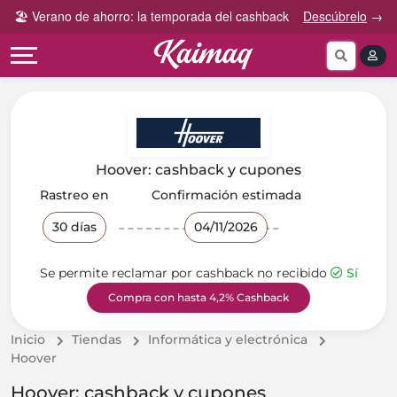
Gana
Guía
🏖️ Verano de ahorro: la temporada del cashback
Descúbrelo
→
Categorías
más
rápida
tog
Cupones
Invita
Cómo
por
y
funciona
Categoría
Gana
Preguntas
Tiendas
Comparte
frecuentes
por
y
Hoover: cashback y cupones
categoría
Gana
Contáctanos
Rastreo en
Confirmación estimada
30 días
04/11/2026
Se permite reclamar por cashback no recibido
Sí
Compra con hasta 4,2% Cashback
Inicio
Tiendas
Informática y electrónica
Hoover
Hoover: cashback y cupones