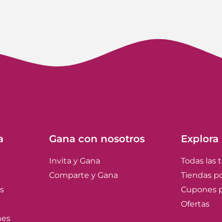
a
Gana con nosotros
Explora
Invita y Gana
Todas las 
Comparte y Gana
Tiendas po
s
Cupones p
Ofertas
nes