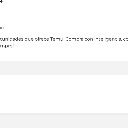
q:
io.
rtunidades que ofrece Temu. Compra con inteligencia, c
empre!