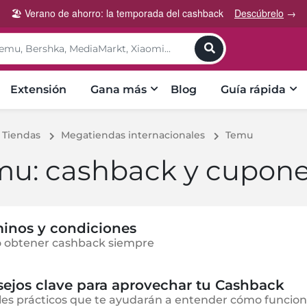
🏖️ Verano de ahorro: la temporada del cashback
Descúbrelo
→
toggle
Extensión
Gana más
Blog
Guía rápida
Tiendas
Megatiendas internacionales
Temu
mu: cashback y cupon
inos y condiciones
 obtener cashback siempre
ejos clave para aprovechar tu Cashback
les prácticos que te ayudarán a entender cómo funcion