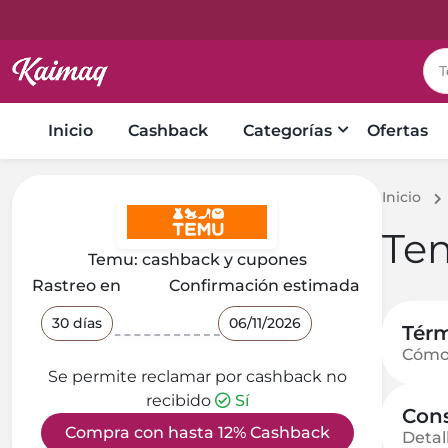
Inicio
Cashback
Categorías
Ofertas
Inicio
Te
Temu: cashback y cupones
Rastreo en
Confirmación estimada
30 días
06/11/2026
Térm
Cómo
Se permite reclamar por cashback no
recibido
Sí
Cons
Compra con hasta 12% Cashback
Detal