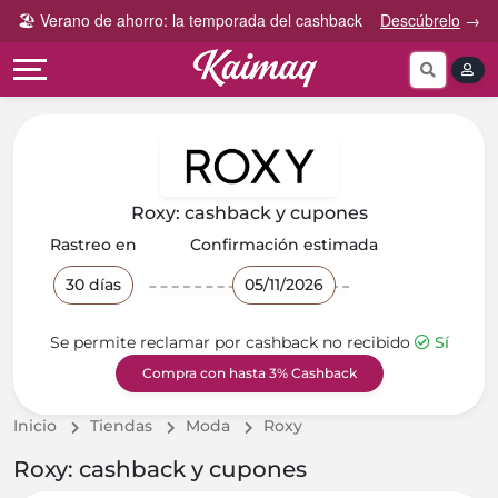
Gana
Guía
🏖️ Verano de ahorro: la temporada del cashback
Descúbrelo
→
Categorías
más
rápida
tog
Cupones
Invita
Cómo
por
y
funciona
Categoría
Gana
Preguntas
Tiendas
Comparte
frecuentes
por
y
Roxy: cashback y cupones
categoría
Gana
Contáctanos
Rastreo en
Confirmación estimada
30 días
05/11/2026
Se permite reclamar por cashback no recibido
Sí
Compra con hasta 3% Cashback
Inicio
Tiendas
Moda
Roxy
Roxy: cashback y cupones