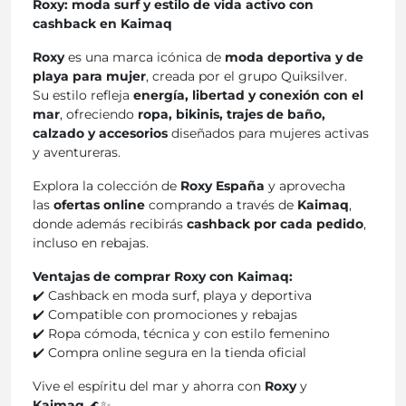
Roxy: moda surf y estilo de vida activo con
cashback en Kaimaq
Roxy
es una marca icónica de
moda deportiva y de
playa para mujer
, creada por el grupo Quiksilver.
Su estilo refleja
energía, libertad y conexión con el
mar
, ofreciendo
ropa, bikinis, trajes de baño,
calzado y accesorios
diseñados para mujeres activas
y aventureras.
Explora la colección de
Roxy España
y aprovecha
las
ofertas online
comprando a través de
Kaimaq
,
donde además recibirás
cashback por cada pedido
,
incluso en rebajas.
Ventajas de comprar Roxy con Kaimaq:
✔️ Cashback en moda surf, playa y deportiva
✔️ Compatible con promociones y rebajas
✔️ Ropa cómoda, técnica y con estilo femenino
✔️ Compra online segura en la tienda oficial
Vive el espíritu del mar y ahorra con
Roxy
y
Kaimaq
🌊✨