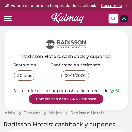
Gana
Guía
🏖️ Verano de ahorro: la temporada del cashback
Descúbrelo
→
Categorías
más
rápida
tog
Cupones
Invita
Cómo
por
y
funciona
Categoría
Gana
Preguntas
Tiendas
Comparte
frecuentes
por
y
Radisson Hotels: cashback y cupones
categoría
Gana
Contáctanos
Rastreo en
Confirmación estimada
30 días
04/11/2026
Se permite reclamar por cashback no recibido
Sí
Compra con hasta 2,4% Cashback
Inicio
Tiendas
Viajes
Radisson Hotels
Radisson Hotels: cashback y cupones