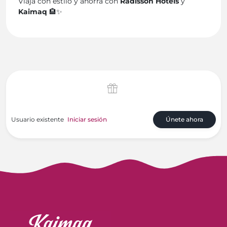
Viaja con estilo y ahorra con
Radisson Hotels
y
Kaimaq
🏨✨
Usuario existente
Iniciar sesión
Únete ahora