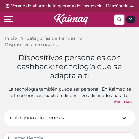
Gana
Guía
🏖️ Verano de ahorro: la temporada del cashback
Descúbrelo
→
Categorías
más
rápida
tog
Cupones
Invita
Cómo
por
y
funciona
Categoría
Gana
Inicio
Categorías de tiendas
Preguntas
Dispositivos personales
Tiendas
Comparte
frecuentes
por
y
Dispositivos personales con
categoría
Gana
Contáctanos
cashback: tecnología que se
adapta a ti
La tecnología también puede ser personal. En Kaimaq te
ofrecemos cashback en dispositivos diseñados para tu
Ver más
estilo de vida: IQOS, gadgets, dispositivos portátiles y
más. Tecnología inteligente, ahorro real.
Categorías de tiendas