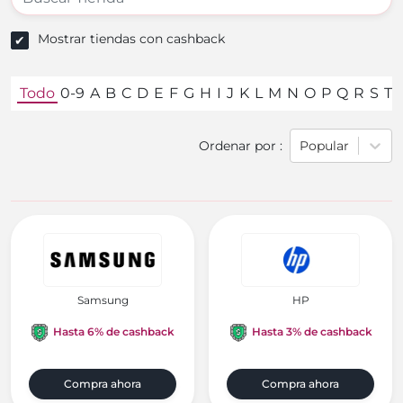
Mostrar tiendas con cashback
Todo
0-9
A
B
C
D
E
F
G
H
I
J
K
L
M
N
O
P
Q
R
S
T
Ordenar por
:
Popular
Samsung
HP
Hasta 6% de cashback
Hasta 3% de cashback
Compra ahora
Compra ahora