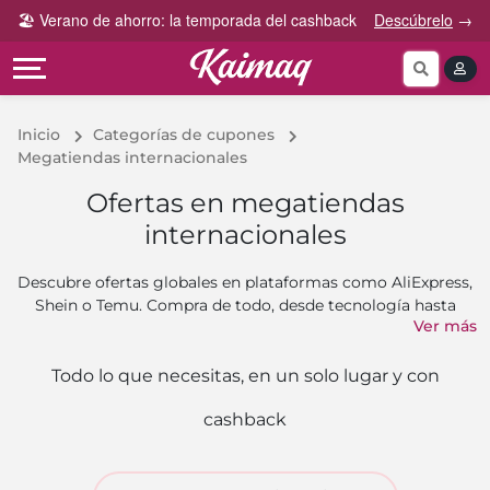
Gana
Guía
🏖️ Verano de ahorro: la temporada del cashback
Descúbrelo
→
Categorías
más
rápida
tog
Cupones
Invita
Cómo
por
y
funciona
Categoría
Gana
Inicio
Categorías de cupones
Preguntas
Megatiendas internacionales
Tiendas
Comparte
frecuentes
por
y
Ofertas en megatiendas
categoría
Gana
Contáctanos
internacionales
Descubre ofertas globales en plataformas como AliExpress,
Shein o Temu. Compra de todo, desde tecnología hasta
Ver más
moda, y recibe cashback en cada pedido.
Todo lo que necesitas, en un solo lugar y con
cashback