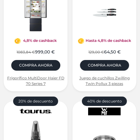
4,8% de cashback
Hasta 4,8% de cashback
999,00 €
64,50 €
1083,84 €
129,00 €
COMPRA AHORA
COMPRA AHORA
Frigorífico MultiDoor Haier FD
Juego de cuchillos Zwilling
70 Series 7
Twin Pollux 3 piezas
20% de descuento
40% de descuento