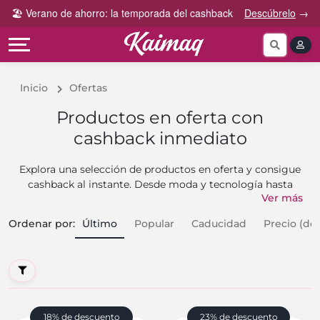
Gana
Guía
🏖️ Verano de ahorro: la temporada del cashback
Descúbrelo
→
Categorías
más
rápida
tog
Cupones
Invita
Cómo
por
y
funciona
Categoría
Gana
Inicio
Ofertas
Preguntas
Tiendas
Comparte
frecuentes
Productos en oferta con
por
y
cashback inmediato
categoría
Gana
Contáctanos
Explora una selección de productos en oferta y consigue
cashback al instante. Desde moda y tecnología hasta
Ver más
artículos para el hogar, cada compra te devuelve dinero
automáticamente. Solo tienes que hacer clic en el
Ordenar por
:
Último
Popular
Caducidad
Precio (de
producto que te interesa, completar tu pedido y listo: el
ahorro es tuyo.
18% de descuento
23% de descuento