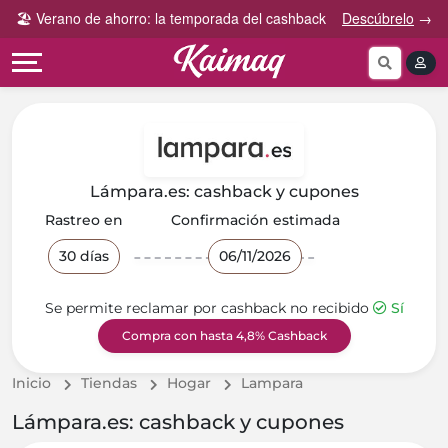
Gana
Guía
🏖️ Verano de ahorro: la temporada del cashback
Descúbrelo
→
Categorías
más
rápida
tog
Cupones
Invita
Cómo
por
y
funciona
Categoría
Gana
Preguntas
Tiendas
Comparte
frecuentes
por
y
Lámpara.es: cashback y cupones
categoría
Gana
Contáctanos
Rastreo en
Confirmación estimada
30 días
06/11/2026
Se permite reclamar por cashback no recibido
Sí
Compra con hasta 4,8% Cashback
Inicio
Tiendas
Hogar
Lampara
Lámpara.es: cashback y cupones