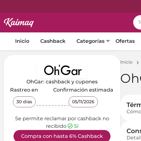
Inicio
Cashback
Categorías
Ofertas
Inicio
Oh
OhGar: cashback y cupones
Rastreo en
Confirmación estimada
30 días
05/11/2026
Térm
Cómo
Se permite reclamar por cashback no
recibido
Sí
Cons
Compra con hasta 6% Cashback
Detal