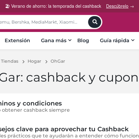
🏖️ Verano de ahorro: la temporada del cashback
Descúbrelo
→
toggle
Extensión
Gana más
Blog
Guía rápida
Tiendas
Hogar
OhGar
Gar: cashback y cupon
inos y condiciones
 obtener cashback siempre
ejos clave para aprovechar tu Cashback
les prácticos que te ayudarán a entender cómo funcion