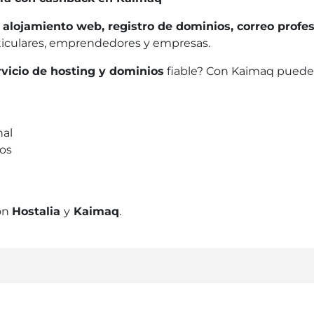
n
alojamiento web, registro de dominios, correo profe
articulares, emprendedores y empresas.
rvicio de hosting y dominios
fiable? Con Kaimaq puedes
nal
os
con
Hostalia
y
Kaimaq
.