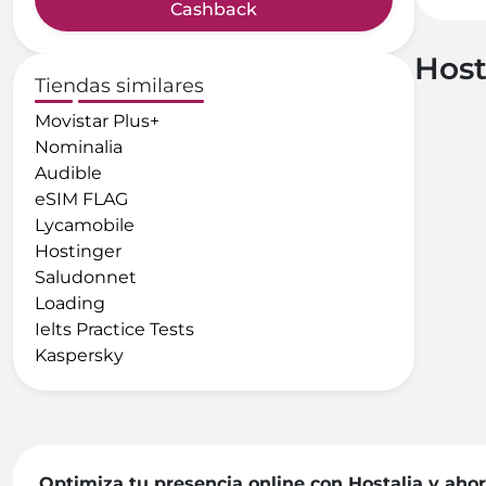
Cashback
Host
Tiendas similares
Movistar Plus+
Nominalia
Audible
eSIM FLAG
Lycamobile
Hostinger
Saludonnet
Loading
Ielts Practice Tests
Kaspersky
Optimiza tu presencia online con Hostalia y ah