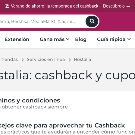
🏖️ Verano de ahorro: la temporada del cashback
Descúbrelo
→
toggle
Extensión
Gana más
Blog
Guía rápida
Tiendas
Servicios en línea
Hostalia
talia: cashback y cup
inos y condiciones
 obtener cashback siempre
ejos clave para aprovechar tu Cashback
les prácticos que te ayudarán a entender cómo funcion