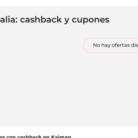
alia: cashback y cupones
No hay ofertas di
orra con cashback en Kaimaq