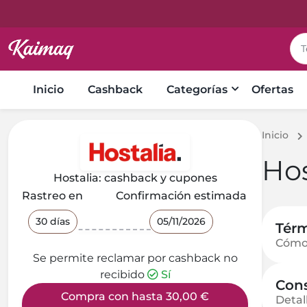
Inicio
Cashback
Categorías
Ofertas
Inicio
Hos
Hostalia: cashback y cupones
Rastreo en
Confirmación estimada
30 días
05/11/2026
Térm
Cómo
Se permite reclamar por cashback no
recibido
Sí
Cons
Compra con hasta 30,00 €
Detal