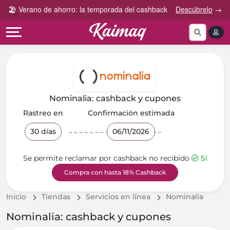
Gana
Guía
🏖️ Verano de ahorro: la temporada del cashback
Descúbrelo
→
Categorías
más
rápida
tog
Cupones
Invita
Cómo
por
y
funciona
Categoría
Gana
Preguntas
Tiendas
Comparte
frecuentes
por
y
Nominalia: cashback y cupones
categoría
Gana
Contáctanos
Rastreo en
Confirmación estimada
30 días
06/11/2026
Se permite reclamar por cashback no recibido
Sí
Compra con hasta 18% Cashback
Inicio
Tiendas
Servicios en línea
Nominalia
Nominalia: cashback y cupones