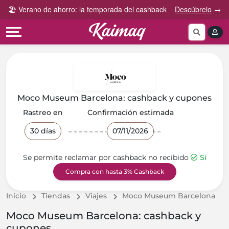
Gana
Guía
🏖️ Verano de ahorro: la temporada del cashback
Descúbrelo
→
Categorías
más
rápida
tog
Cupones
Invita
Cómo
por
y
funciona
Categoría
Gana
Preguntas
Tiendas
Comparte
frecuentes
por
y
Moco Museum Barcelona: cashback y cupones
categoría
Gana
Contáctanos
Rastreo en
Confirmación estimada
30 días
07/11/2026
Se permite reclamar por cashback no recibido
Sí
Compra con hasta 3% Cashback
Inicio
Tiendas
Viajes
Moco Museum Barcelona
Moco Museum Barcelona: cashback y
cupones